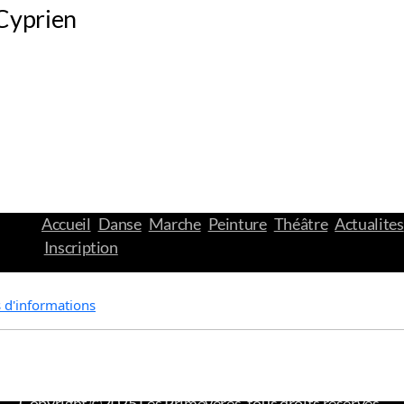
 Cyprien
Accueil
Danse
Marche
Peinture
Théâtre
Actualites
Inscription
s d'informations
Copyright ©2025 Les Primevères, tous droits réservés.