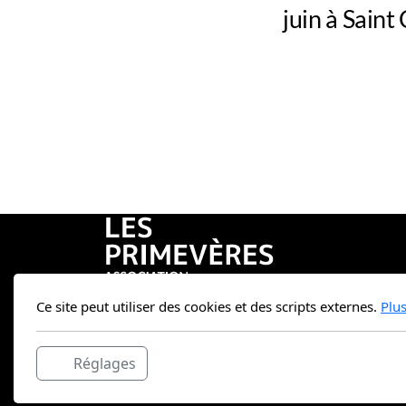
juin à Saint
Ce site peut utiliser des cookies et des scripts externes.
Plu
Allée de la garenneVille
42160 SAINT CYPRIEN
Réglages
04.77.55.82.28