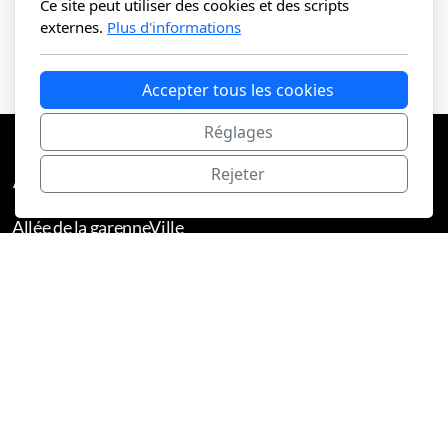
Ce site peut utiliser des cookies et des scripts
externes.
Plus d'informations
Accepter tous les cookies
Réglages
Rejeter
Allée de la garenneVille
42160 SAINT CYPRIEN
04.77.55.82.28
Accueil
Danse
Marche
Peinture
Théâtre
Actualites
Contact
Tarifs
Cours et horaires
Inscription