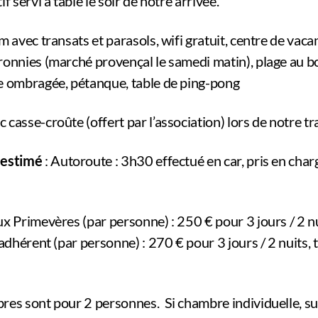
f servi à table le soir de notre arrivée.
m avec transats et parasols, wifi gratuit, centre de vac
ronnies (marché provençal le samedi matin), plage au b
e ombragée, pétanque, table de ping-pong
casse-croûte (offert par l’association) lors de notre tr
 estimé
: Autoroute : 3h30 effectué en car, pris en char
x Primevères (par personne) : 250 € pour 3 jours / 2 nui
 adhérent (par personne) : 270 € pour 3 jours / 2 nuits, t
res sont pour 2 personnes. Si chambre individuelle, 