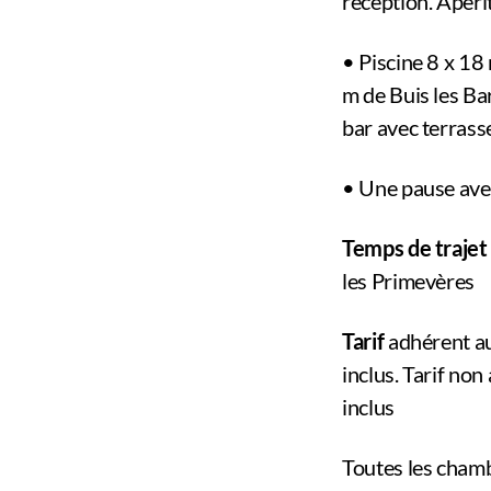
réception. Apériti
• Piscine 8 x 18 
m de Buis les Ba
bar avec terrass
• Une pause avec 
Temps de trajet
les Primevères
Tarif
adhérent au
inclus. Tarif non
inclus
Toutes les chamb