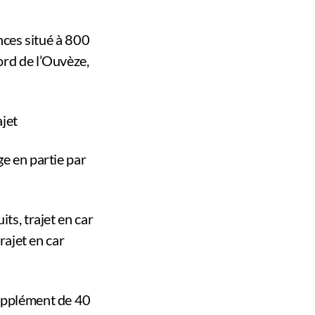
ances situé à 800
ord de l’Ouvèze,
ajet
ge en partie par
ts, trajet en car
rajet en car
supplément de 40