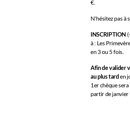
€.
N'hésitez pas à 
INSCRIPTION
(
à : Les Primevèr
en 3 ou 5 fois.
Afin de valider
au plus tard
en j
1er chèque sera e
partir de janvie